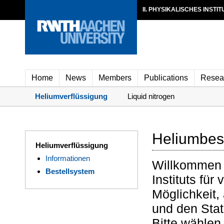
II. PHYSIKALISCHES INSTIT
Home
News
Members
Publications
Resea
Heliumverflüssigung
Liquid nitrogen
Heliumbes
Heliumverflüssigung
Informationen
Willkommen b
Bestellsystem
Instituts für
Möglichkeit,
und den Stat
Bitte wählen