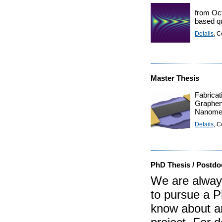
from Oct
based q
Details
, C
Master Thesis
Fabricat
Graphe
Nanomec
Details
, C
PhD Thesis / Postdo
We are always
to pursue a P
know about an