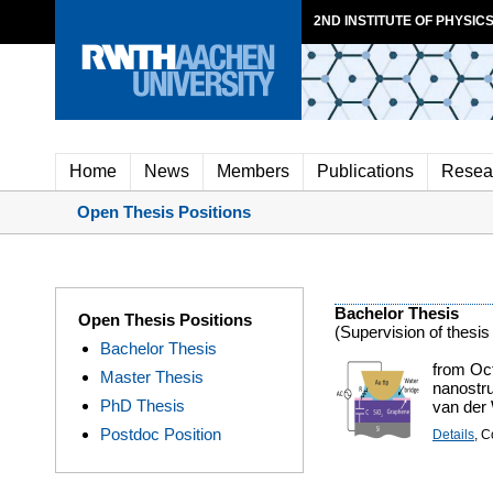
2ND INSTITUTE OF PHYSICS
Home
News
Members
Publications
Resea
Open Thesis Positions
Bachelor Thesis
Open Thesis Positions
(Supervision of thesi
Bachelor Thesis
from Oct
Master Thesis
nanostru
PhD Thesis
van der 
Postdoc Position
Details
, C